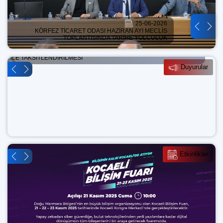
25-06-2026
KÖRFEZ TİCARET ODASI HAZİRAN AYI MECLİS
TOPLANTISINDA TARİHE YOLCULUK
VERGİ DAİRESİNE OLAN BORÇLARIN DÜŞÜK ORANLI TECİL FAİZİ
İLE TAKSİTLENDİRİLMESİ
Duyurular
Etkinlikler