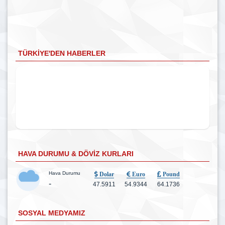
TÜRKIYE'DEN HABERLER
HAVA DURUMU & DÖVIZ KURLARI
Hava Durumu
Dolar
Euro
Pound
-
47.5911
54.9344
64.1736
SOSYAL MEDYAMIZ