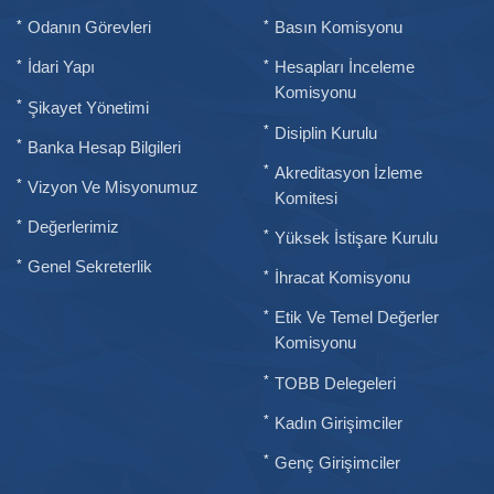
Odanın Görevleri
Basın Komisyonu
İdari Yapı
Hesapları İnceleme
Komisyonu
Şikayet Yönetimi
Disiplin Kurulu
Banka Hesap Bilgileri
Akreditasyon İzleme
Vizyon Ve Misyonumuz
Komitesi
Değerlerimiz
Yüksek İstişare Kurulu
Genel Sekreterlik
İhracat Komisyonu
Etik Ve Temel Değerler
Komisyonu
TOBB Delegeleri
Kadın Girişimciler
Genç Girişimciler