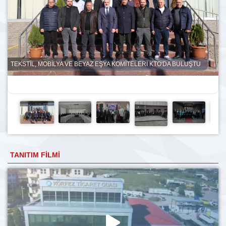
TEKSTİL, MOBİLYA VE BEYAZ EŞYA KOMİTELERİ KTO'DA BULUŞTU
TANITIM FILMI