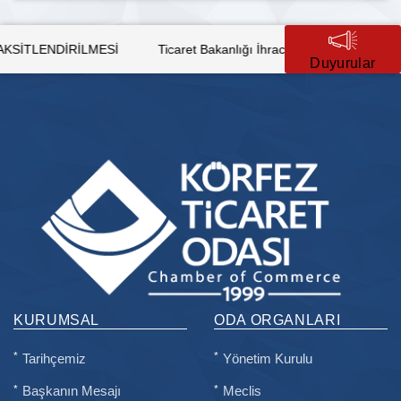
İ
Ticaret Bakanlığı İhracat Süreçleri ve Devlet Destekleri Eğitim
Duyurular
KURUMSAL
ODA ORGANLARI
Tarihçemiz
Yönetim Kurulu
Başkanın Mesajı
Meclis