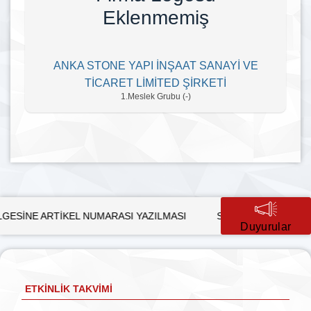
Eklenmemiş
ANKA STONE YAPI İNŞAAT SANAYİ VE
TİCARET LİMİTED ŞİRKETİ
1.Meslek Grubu (-)
İKEL NUMARASI YAZILMASI
SÜRDÜRÜLEBİLİR KALKINMADA 
Duyurular
ETKINLIK TAKVIMI