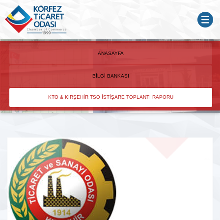
ANASAYFA
BILGI BANKASI
KTO & KIRŞEHIR TSO İSTIŞARE TOPLANTI RAPORU