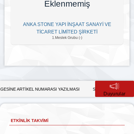
Eklenmemiş
ANKA STONE YAPI İNŞAAT SANAYİ VE
TİCARET LİMİTED ŞİRKETİ
1.Meslek Grubu (-)
TİKEL NUMARASI YAZILMASI
SÜRDÜRÜLEBİLİR KALKINMADA 
Duyurular
ETKINLIK TAKVIMI