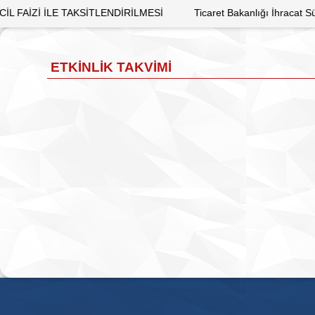
NDİRİLMESİ
Ticaret Bakanlığı İhracat Süreçleri ve Devlet Destek
ETKINLIK TAKVIMI