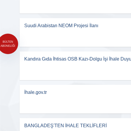
Suudi Arabistan NEOM Projesi İlanı
BÜLTEN
ABONELIĞI
Kandıra Gıda İhtisas OSB Kazı-Dolgu İşi İhale Duy
İhale.gov.tr
BANGLADEŞ'TEN İHALE TEKLİFLERİ