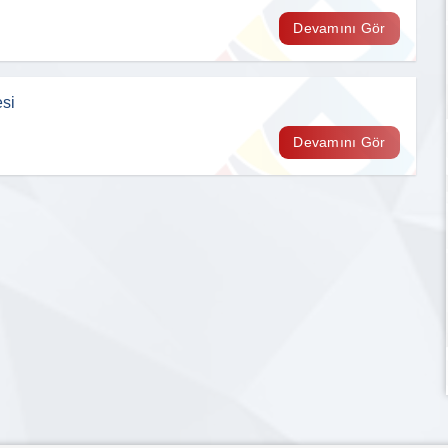
Devamını Gör
si
su
Firma Logosu
Devamını Gör
ş
Eklenmemiş
DAĞLI KARDEŞLER ORMAN
ÜRÜNLERİ İNŞAAT NAK VE TİC
LTD. ŞTİ
1.Meslek Grubu (-)