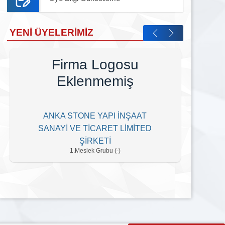
YENI ÜYELERIMIZ
Firma Logosu
Eklenmemiş
ANKA STONE YAPI İNŞAAT
EL
SANAYİ VE TİCARET LİMİTED
ŞİRKETİ
1.Meslek Grubu (-)