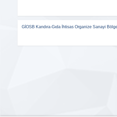
GİOSB Kandıra-Gıda İhtisas Organize Sanayi Bölge
Firma Logo
Eklenmemi
CENGİZ TİLKİ
1.Meslek Grubu (-)