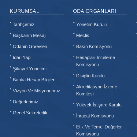
KURUMSAL
ODA ORGANLARI
Tarihçemiz
Yönetim Kurulu
Başkanın Mesajı
Meclis
Odanın Görevleri
Basın Komisyonu
İdari Yapı
Hesapları İnceleme
Komisyonu
Şikayet Yönetimi
Disiplin Kurulu
Banka Hesap Bilgileri
Akreditasyon İzleme
Vizyon Ve Misyonumuz
Komitesi
Değerlerimiz
Yüksek İstişare Kurulu
Genel Sekreterlik
İhracat Komisyonu
Etik Ve Temel Değerler
Komisyonu