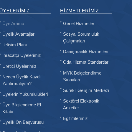
ÜYELERIMIZ
HIZMETLERIMIZ
Üye Arama
Genel Hizmetler
Üyelik Avantajları
Sosyal Sorumluluk
Çalışmaları
İletişim Planı
Danışmanlık Hizmetleri
İhracatçı Üyelerimiz
Oda Hizmet Standartları
Üretici Üyelerimiz
MYK Belgelendirme
Neden Üyelik Kaydı
Sınavları
Yaptırmalıyım?
Sürekli Gelişim Merkezi
Üyelerin Yükümlülükleri
Sektörel Elektronik
Üye Bilgilendirme El
Anketler
Kitabı
Eğitimlerimiz
Üyelik Ön Başvurusu