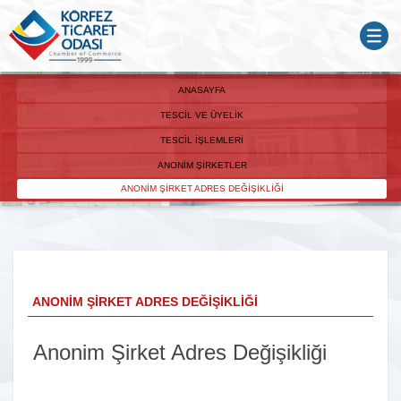
ANASAYFA
TESCIL VE ÜYELIK
TESCIL İŞLEMLERI
ANONIM ŞIRKETLER
ANONIM ŞIRKET ADRES DEĞIŞIKLIĞI
ANONIM ŞIRKET ADRES DEĞIŞIKLIĞI
Anonim Şirket Adres Değişikliği