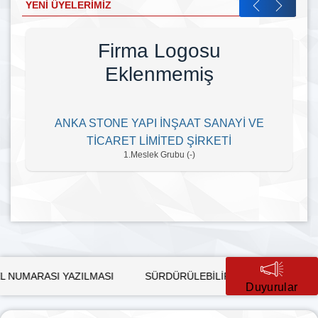
YENI ÜYELERIMIZ
Firma Logosu
Eklenmemiş
ANKA STONE YAPI İNŞAAT SANAYİ VE
TİCARET LİMİTED ŞİRKETİ
1.Meslek Grubu (-)
 YAZILMASI
SÜRDÜRÜLEBİLİR KALKINMADA KADIN HAMLESİ 
Duyurular