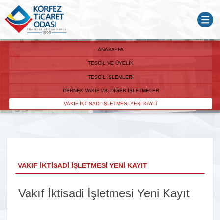
ANASAYFA
TESCIL VE ÜYELIK
TESCIL İŞLEMLERI
DERNEK VAKIF VB. DIĞER İŞLETMELER
VAKIF İKTISADI İŞLETMESI YENI KAYIT
VAKIF İKTISADI İŞLETMESI YENI KAYIT
Vakıf İktisadi İşletmesi Yeni Kayıt