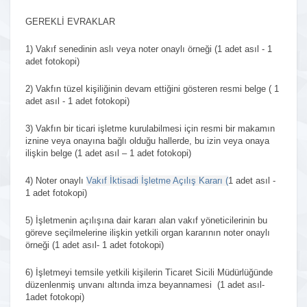
GEREKLİ EVRAKLAR
1)
Vakıf senedinin
aslı veya noter onaylı örneği (1 adet asıl - 1
adet fotokopi)
2)
Vakfın tüzel kişiliğinin devam ettiğini gösteren
resmi belge
( 1
adet asıl - 1 adet fotokopi)
3)
Vakfın bir ticari işletme kurulabilmesi için resmi bir makamın
iznine veya onayına bağlı olduğu hallerde, bu izin veya onaya
ilişkin belge (1 adet asıl – 1 adet fotokopi)
4)
Noter onaylı
Vakıf İktisadi İşletme Açılış Kararı
(
1 adet asıl -
1 adet fotokopi)
5)
İşletmenin açılışına dair kararı alan
vakıf yöneticilerinin bu
göreve seçilmelerine ilişkin yetkili organ kararının noter onaylı
örneği
(1 adet asıl- 1 adet fotokopi)
6)
İşletmeyi temsile yetkili kişilerin
Ticaret Sicili Müdürlüğünde
düzenlenmiş unvanı altında imza beyannamesi
(1 adet asıl-
1adet fotokopi)