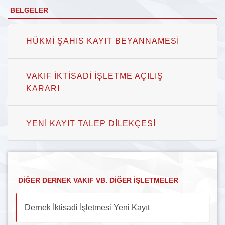
BELGELER
HÜKMI ŞAHIS KAYIT BEYANNAMESI
VAKIF İKTISADI İŞLETME AÇILIŞ
KARARI
YENI KAYIT TALEP DILEKÇESI
DIĞER DERNEK VAKIF VB. DIĞER İŞLETMELER
Dernek İktisadi İşletmesi Yeni Kayıt