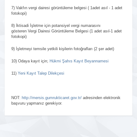
7)
Vakfın
vergi dairesi görüntüleme belgesi
( 1adet asıl - 1 adet
fotokopi)
8)
İktisadi İşletme için potansiyel vergi numarasını
gösteren
Vergi Dairesi Görüntüleme Belgesi
(1 adet asıl-1 adet
fotokopi)
9)
İşletmeyi temsile yetkili kişilerin
fotoğrafları
(2 şer adet)
10)
Odaya kayıt için;
Hükmi Şahıs Kayıt Beyannamesi
11)
Yeni Kayıt Talep Dilekçesi
NOT:
http://mersis.gumrukticaret.gov.tr/
adresinden elektronik
başvuru yapmanız gerekiyor.