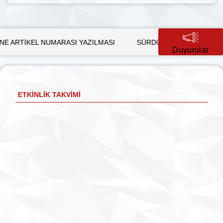
UMARASI YAZILMASI
SÜRDÜRÜLEBİLİR KALKINMADA KADIN 
Duyurular
ETKINLIK TAKVIMI