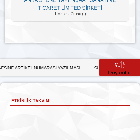
ANKA STONE YAPI İNŞAAT SANAYİ VE
TİCARET LİMİTED ŞİRKETİ
1.Meslek Grubu (-)
TİKEL NUMARASI YAZILMASI
SÜRDÜRÜLEBİLİR KALKINMADA
Duyurular
ETKINLIK TAKVIMI