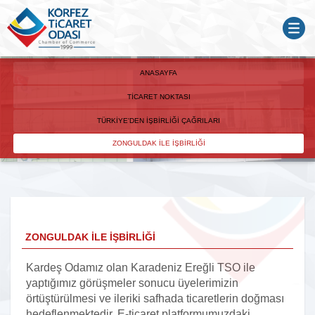
ANASAYFA
TICARET NOKTASI
TÜRKIYE'DEN İŞBIRLIĞI ÇAĞRILARI
ZONGULDAK İLE İŞBIRLIĞI
ZONGULDAK İLE İŞBIRLIĞI
Kardeş Odamız olan Karadeniz Ereğli TSO ile
yaptığımız görüşmeler sonucu üyelerimizin
örtüştürülmesi ve ileriki safhada ticaretlerin doğması
hedeflenmektedir. E-ticaret platformumuzdaki