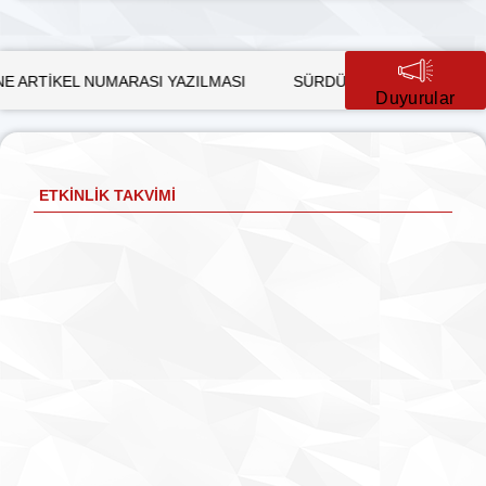
NUMARASI YAZILMASI
SÜRDÜRÜLEBİLİR KALKINMADA KADIN 
Duyurular
ETKINLIK TAKVIMI