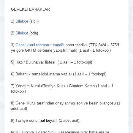
GEREKLİ EVRAKLAR
1)
Dilekçe
(sicil)
2)
Dilekçe
(oda)
3)
Genel kurul toptantı tutanağı
noter tasdikli (TTK 64/4 – 375/f
ye göre GKTM defterine yapıştırılmalı) (1 asıl - 1 fotokopi)
5) Hazır Bulunanlar listesi ( 1 asıl – 1 fotokopi)
6) Bakanlık temsilcisi atama yazısı (1 asıl – 1 fotokopi)
7) Yönetim Kurulu/Tasfiye Kurulu Gündem Kararı (1 asıl – 1
fotokopi)
8) Genel Kurul tarafından onaylanmış son ve kesin bilançosu (1
adet asıl)
9) Tasfiye sonu
mal beyanı
(1 adet asıl)
NOT: Türkiye Ticaret Sicili Gazetesinde birer hafta ara ile