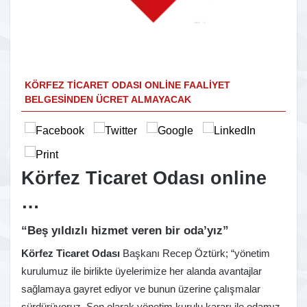
KÖRFEZ TICARET ODASI ONLINE FAALIYET
BELGESINDEN ÜCRET ALMAYACAK
Körfez Ticaret Odası online
…
“Beş yıldızlı hizmet veren bir oda’yız”
Körfez Ticaret Odası
Başkanı Recep Öztürk; “yönetim
kurulumuz ile birlikte üyelerimize her alanda avantajlar
sağlamaya gayret ediyor ve bunun üzerine çalışmalar
sürdürüyoruz. Son olarak yönetim kurulu kararı ile odamız