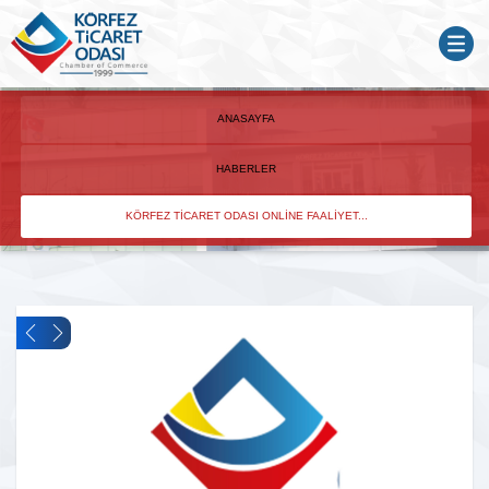
ANASAYFA
HABERLER
KÖRFEZ TICARET ODASI ONLINE FAALIYET...