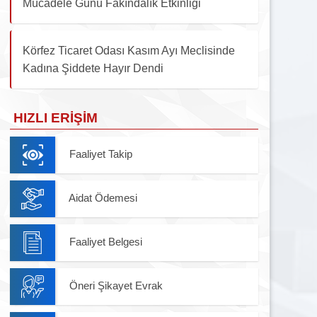
Mücadele Günü Fakındalık Etkinliği
Körfez Ticaret Odası Kasım Ayı Meclisinde
Kadına Şiddete Hayır Dendi
HIZLI ERIŞIM
Faaliyet Takip
Aidat Ödemesi
Faaliyet Belgesi
Öneri Şikayet Evrak