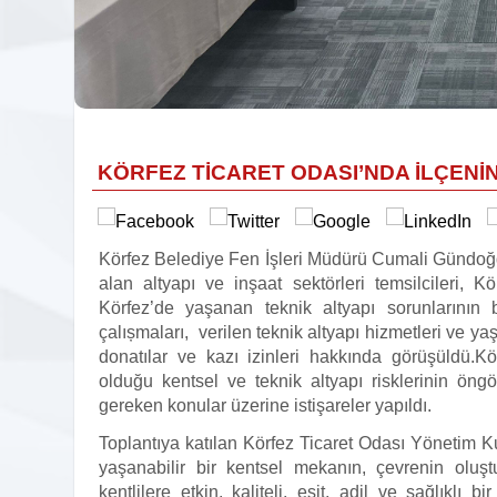
KÖRFEZ TİCARET ODASI’NDA İLÇEN
Körfez Belediye Fen İşleri Müdürü Cumali Gündoğd
alan altyapı ve inşaat sektörleri temsilcileri, 
Körfez’de yaşanan teknik altyapı sorunlarının 
çalıșmaları,
verilen teknik altyapı hizmetleri ve y
donatılar ve kazı izinleri hakkında görüşüldü.Kör
olduğu kentsel ve teknik altyapı risklerinin öngö
gereken konular üzerine istişareler yapıldı.
Toplantıya katılan Körfez Ticaret Odası Yönetim Ku
yaşanabilir bir kentsel mekanın, çevrenin oluşt
kentlilere etkin, kaliteli, eşit, adil ve sağlıklı b