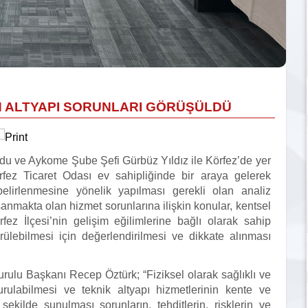
İN ALTYAPI SORUNLARI GÖRÜŞÜLDÜ
u ve Aykome Şube Şefi Gürbüz Yıldız ile Körfez’de yer
Körfez Ticaret Odası ev sahipliğinde bir araya gelerek
belirlenmesine yönelik yapılması gerekli olan analiz
aşanmakta olan hizmet sorunlarına ilişkin konular, kentsel
fez İlçesi’nin gelişim eğilimlerine bağlı olarak sahip
rülebilmesi için değerlendirilmesi ve dikkate alınması
rulu Başkanı Recep Öztürk; “Fiziksel olarak sağlıklı ve
urulabilmesi ve teknik altyapı hizmetlerinin kente ve
ir şekilde sunulması sorunların, tehditlerin, risklerin ve