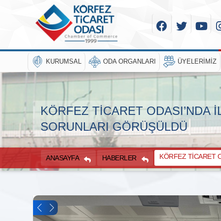
KURUMSAL
ODA ORGANLARI
ÜYELERIMIZ
KÖRFEZ TİCARET ODASI’NDA İ
SORUNLARI GÖRÜŞÜLDÜ
KÖRFEZ TİCARET OD
ANASAYFA
HABERLER