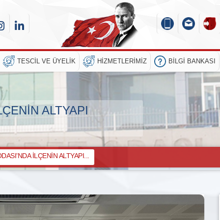
TESCIL VE ÜYELIK
HIZMETLERIMIZ
BILGI BANKASI
LÇENİN ALTYAPI
ASI’NDA İLÇENİN ALTYAPI...