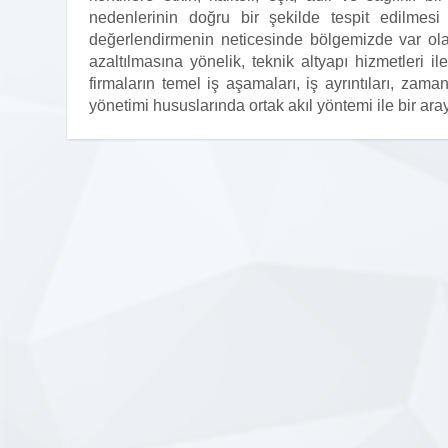
nedenlerinin doğru bir şekilde tespit edilmes
değerlendirmenin neticesinde bölgemizde var olan
azaltılmasına yönelik, teknik altyapı hizmetleri il
firmaların temel iş aşamaları, iş ayrıntıları, zama
yönetimi hususlarında ortak akıl yöntemi ile bir ara
Firma Logo
Eklenmemi
CENGİZ TİLKİ
1.Meslek Grubu (-)