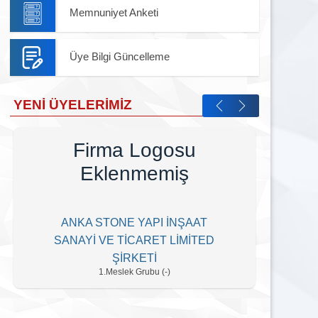
Memnuniyet Anketi
Üye Bilgi Güncelleme
YENI ÜYELERIMIZ
Firma Logosu
Eklenmemiş
ANKA STONE YAPI İNŞAAT
EL
SANAYİ VE TİCARET LİMİTED
ŞİRKETİ
1.Meslek Grubu (-)