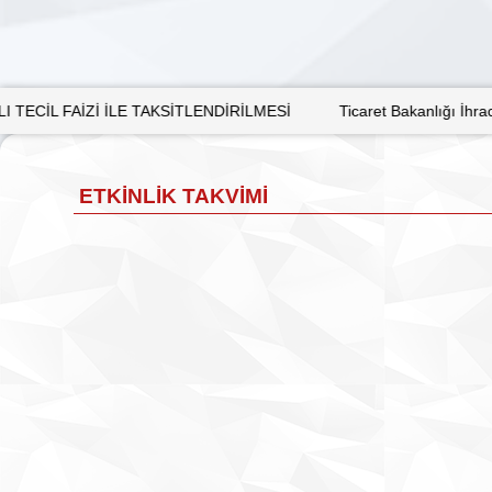
ENDİRİLMESİ
Ticaret Bakanlığı İhracat Süreçleri ve Devlet Deste
ETKINLIK TAKVIMI