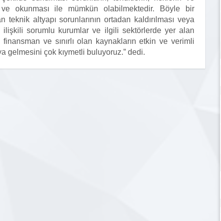
i ve okunması ile mümkün olabilmektedir. Böyle bir
 teknik altyapı sorunlarının ortadan kaldırılması veya
e ilişkili sorumlu kurumlar ve ilgili sektörlerde yer alan
n finansman ve sınırlı olan kaynakların etkin ve verimli
ya gelmesini çok kıymetli buluyoruz.” dedi.
su
Firma Logosu
ş
Eklenmemiş
DAĞLI KARDEŞLER ORMAN
ÜRÜNLERİ İNŞAAT NAK VE TİC
LTD. ŞTİ
1.Meslek Grubu (-)