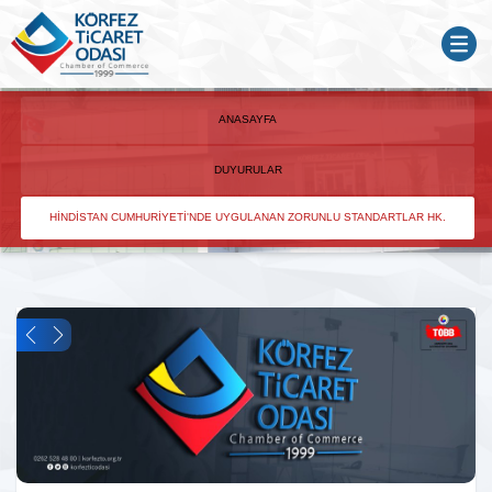
ANASAYFA
DUYURULAR
HINDISTAN CUMHURIYETI'NDE UYGULANAN ZORUNLU STANDARTLAR HK.