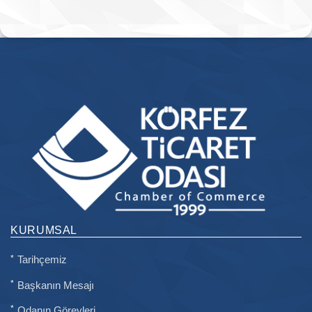
KURUMSAL
Tarihçemiz
Başkanın Mesajı
Odanın Görevleri