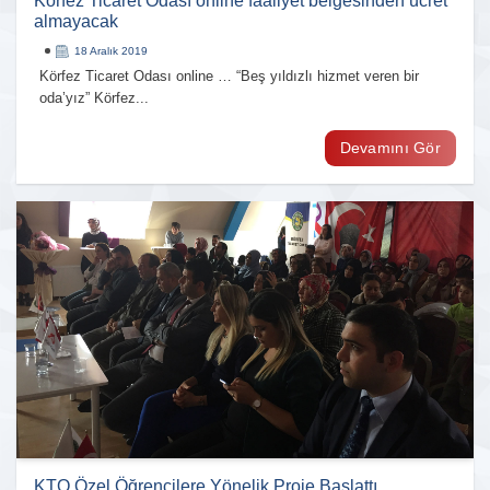
Körfez Ticaret Odası online faaliyet belgesinden ücret
almayacak
18 Aralık 2019
Körfez Ticaret Odası online … “Beş yıldızlı hizmet veren bir
oda’yız” Körfez...
Devamını Gör
KTO Özel Öğrencilere Yönelik Proje Başlattı