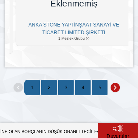
Eklenmemiş
ANKA STONE YAPI İNŞAAT SANAYİ VE
TİCARET LİMİTED ŞİRKETİ
1.Meslek Grubu (-)
1
2
3
4
5
6
7
LI TECİL FAİZİ İLE TAKSİTLENDİRİLMESİ
Ticaret Bakanlığı 
Duyurular