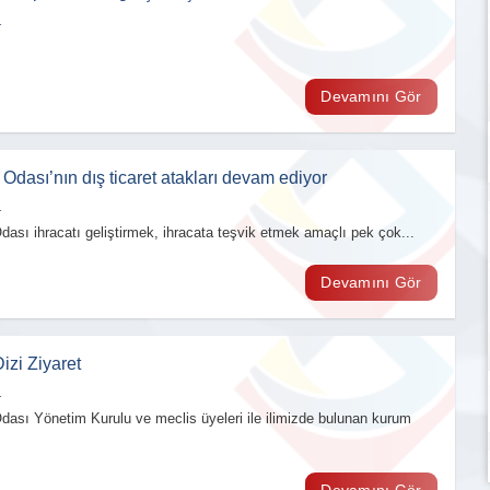
1
Devamını Gör
 Odası’nın dış ticaret atakları devam ediyor
su
Firma Logosu
1
ş
Eklenmemiş
dası ihracatı geliştirmek, ihracata teşvik etmek amaçlı pek çok...
Devamını Gör
DAĞLI KARDEŞLER ORMAN
ÜRÜNLERİ İNŞAAT NAK VE TİC
LTD. ŞTİ
izi Ziyaret
1.Meslek Grubu (-)
1
dası Yönetim Kurulu ve meclis üyeleri ile ilimizde bulunan kurum
Devamını Gör