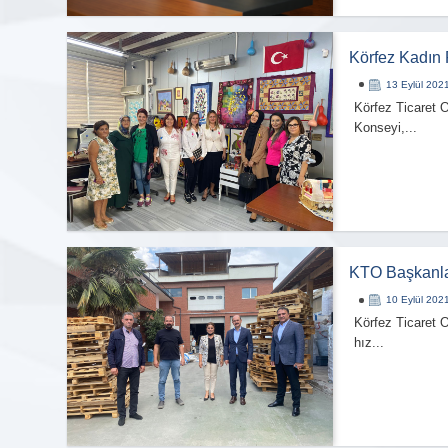
Körfez Kadın
13 Eylül 202
Körfez Ticaret O
Konseyi,...
KTO Başkanlar
10 Eylül 202
Körfez Ticaret 
hız...