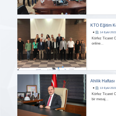
KTO Eğitim Ko
14 Eylül 202
Körfez Ticaret 
online...
Ahilik Haftası
13 Eylül 202
Körfez Ticaret 
bir mesaj...
BÜLTEN
ABONELIĞI