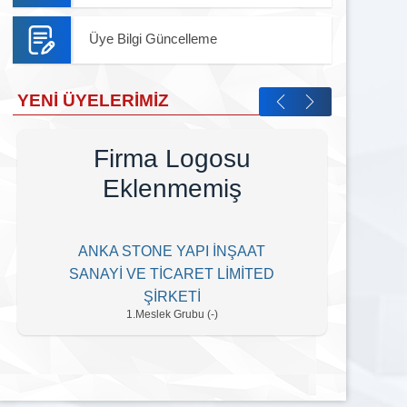
Üye Bilgi Güncelleme
YENI ÜYELERIMIZ
Firma Logosu
Eklenmemiş
ANKA STONE YAPI İNŞAAT
EL
SANAYİ VE TİCARET LİMİTED
ŞİRKETİ
1.Meslek Grubu (-)