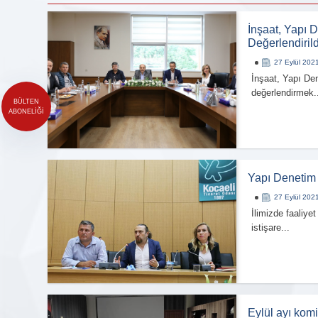
İnşaat, Yapı D
Değerlendirild
27 Eylül 202
İnşaat, Yapı Dene
değerlendirmek..
Yapı Denetim F
27 Eylül 202
İlimizde faaliye
istişare...
Eylül ayı komit