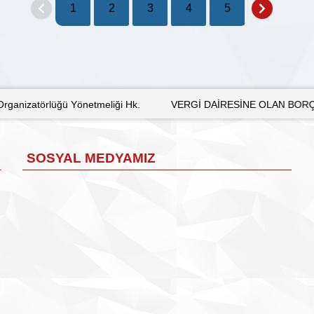
1
2
3
4
5
6
7
 Hk.
VERGİ DAİRESİNE OLAN BORÇLARIN DÜŞÜK ORANLI TECİL
SOSYAL MEDYAMIZ