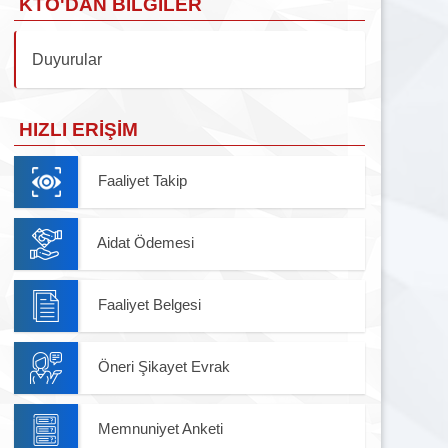
KTO'DAN BILGILER
Duyurular
HIZLI ERIŞIM
Faaliyet Takip
Aidat Ödemesi
Faaliyet Belgesi
Öneri Şikayet Evrak
Memnuniyet Anketi