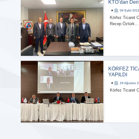
KTO’dan Deri
09 Eylül 202
Körfez Ticaret 
Recep Öztürk...
KÖRFEZ TİC
YAPILDI
26 Ağustos 
Körfez Ticaret 