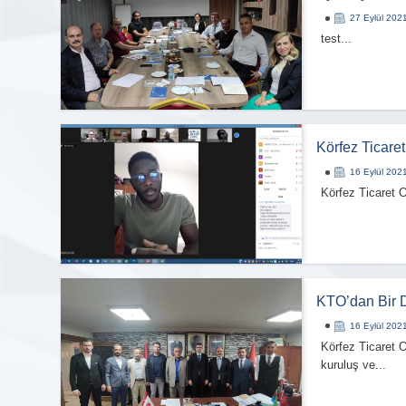
27 Eylül 202
test...
Körfez Ticaret
Firma Logo
16 Eylül 202
Eklenmemi
Körfez Ticaret O
CENGİZ TİLKİ
1.Meslek Grubu (-)
KTO’dan Bir D
16 Eylül 202
Körfez Ticaret O
kuruluş ve...