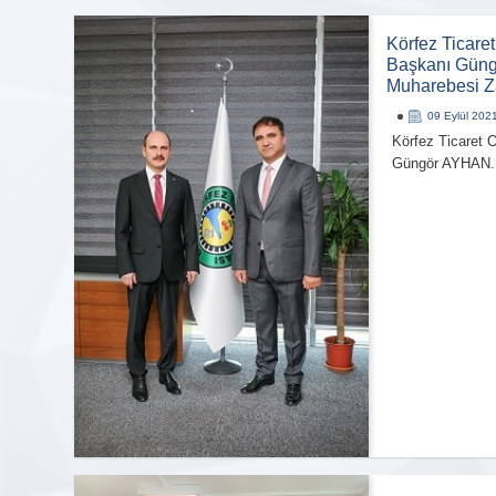
Körfez Ticare
Başkanı Güng
Muharebesi Zaf
09 Eylül 202
Körfez Ticaret
Güngör AYHAN..